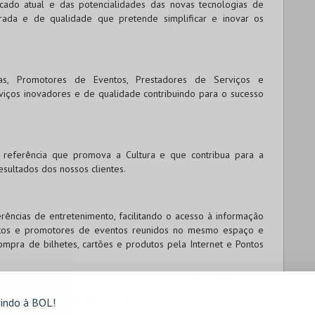
ado atual e das potencialidades das novas tecnologias de
ada e de qualidade que pretende simplificar e inovar os
ivas, Promotores de Eventos, Prestadores de Serviços e
viços inovadores e de qualidade contribuindo para o sucesso
eferência que promova a Cultura e que contribua para a
sultados dos nossos clientes.
ências de entretenimento, facilitando o acesso à informação
entos e promotores de eventos reunidos no mesmo espaço e
ompra de bilhetes, cartões e produtos pela Internet e Pontos
oções e ofertas exclusivas para os nossos clientes
BOL
.
, contacte-nos em
ajuda@bol.pt
.
indo à BOL!