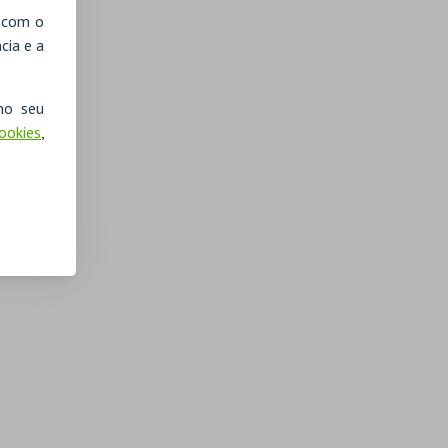
, com o
cia e a
no seu
Cookies
,