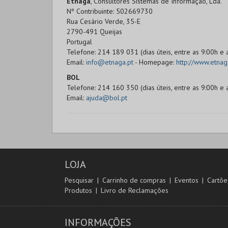
Etnaga
, Consultores Sistemas de Informação, Lda.
Nº Contribuinte: 502669730
Rua Cesário Verde, 35-E
2790-491 Queijas
Portugal
Telefone: 214 189 031 (dias úteis, entre as 9:00h e 
Email:
info@etnaga.pt
- Homepage:
http://www.etnag
BOL
Telefone: 214 160 350 (dias úteis, entre as 9:00h e 
Email:
ajuda@bol.pt
LOJA
Pesquisar
Carrinho de compras
Eventos
Cartõe
Produtos
Livro de Reclamações
INFORMAÇÕES