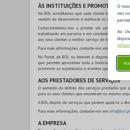
ÀS INSTITUIÇÕES E PROMOTORES
O noss
seu co
Na
BOL
acreditamos que cada cliente tem necessid
sentido de desenvolver e melhorar os nossos serviç
perceb
Comprometemo-nos a prestar um serviço de con
Ao cl
trabalhando em parceria e em constante contacto p
disp
aos seus clientes o melhor serviço de bilhética, ve
Inform
Para mais informações, contacte-nos em
info@bol.p
No Portal da
BOL
na Internet é disponibilizada uma
que permite apresentar toda a história, informaç
Ace
promover os espetáculos e eventos que dispõe.
AOS PRESTADORES DE SERVIÇOS
O aumento do âmbito dos serviços prestados por q
para os seus clientes que encontram no mesmo espaç
A
BOL
dispõe de serviços que podem ajudá-lo a dive
Para mais informações, contacte-nos em
info@bol.p
A EMPRESA