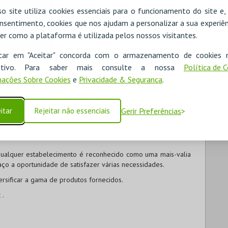
o site utiliza cookies essenciais para o funcionamento do site e
nsentimento, cookies que nos ajudam a personalizar a sua experiên
ades específicas e merece a nossa atenção personalizada no
os.
er como a plataforma é utilizada pelos nossos visitantes.
fiança e inovador na sua gestão de eventos e produtos,
icar em "Aceitar" concorda com o armazenamento de cookies 
ara o sucesso dos seus resultados e para que possa oferecer
ositivo. Para saber mais consulte a nossa
Política de 
nda de produtos e de informação.
ações Sobre Cookies
e
Privacidade & Segurança
.
t
.
 área própria para cada Instituição, da sua responsabilidade,
ões e pessoas que contribuem para a grandeza da entidade e
itar
Rejeitar não essenciais
Gerir Preferências
ualquer estabelecimento é reconhecido como uma mais-valia
o a oportunidade de satisfazer várias necessidades.
rsificar a gama de produtos fornecidos.
t
.