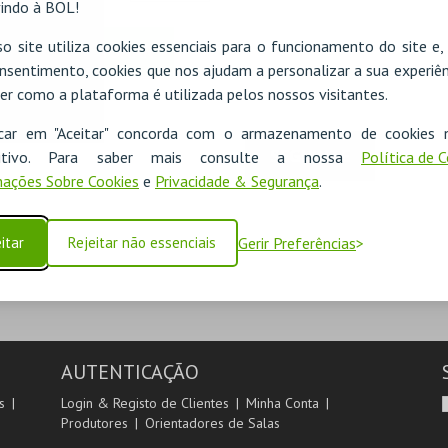
indo à BOL!
o site utiliza cookies essenciais para o funcionamento do site e
nsentimento, cookies que nos ajudam a personalizar a sua experiên
er como a plataforma é utilizada pelos nossos visitantes.
icar em "Aceitar" concorda com o armazenamento de cookies 
SEGUINTE
ositivo. Para saber mais consulte a nossa
Política de 
ações Sobre Cookies
e
Privacidade & Segurança
.
itar
Rejeitar não essenciais
Gerir Preferências
AUTENTICAÇÃO
s
Login & Registo de Clientes
Minha Conta
Produtores
Orientadores de Salas