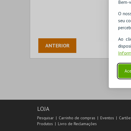
Bem-v
O noss
seu co
perceb
Ao cl
ANTERIOR
disp
Inform
Ace
LOJA
Pesquisar
Carrinho de compras
Eventos
Cartõe
Produtos
Livro de Reclamações